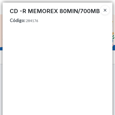
Ingresar a la Tienda
CD -R MEMOREX 80MIN/700MB
Código
:
CÓMO COMPRAR
284176
QUIÉNES SOMOS
TIENDA MINORISTA
Menú
CONTACTO
Lista vacía