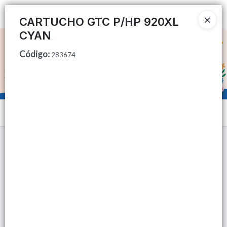
Ingresar a la Tienda
CARTUCHO GTC P/HP 920XL
CYAN
CÓMO COMPRAR
Código
:
283674
QUIÉNES SOMOS
TIENDA MINORISTA
Menú
CONTACTO
Lista vacía