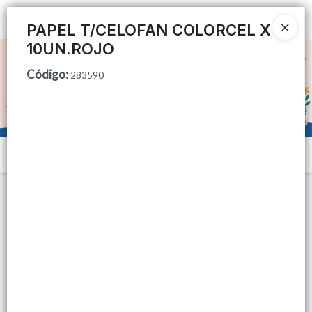
Ingresar a la Tienda
PAPEL T/CELOFAN COLORCEL X
10UN.ROJO
CÓMO COMPRAR
Código
:
283590
QUIÉNES SOMOS
TIENDA MINORISTA
Menú
CONTACTO
Lista vacía