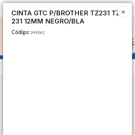
Ingresar a la Tienda
CINTA GTC P/BROTHER TZ231 TZ-
231 12MM NEGRO/BLA
CÓMO COMPRAR
Código
:
249061
QUIÉNES SOMOS
TIENDA MINORISTA
Menú
CONTACTO
Lista vacía