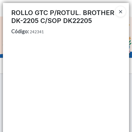
Ingresar a la Tienda
ROLLO GTC P/ROTUL. BROTHER
DK-2205 C/SOP DK22205
CÓMO COMPRAR
Código
:
242341
QUIÉNES SOMOS
TIENDA MINORISTA
Menú
CONTACTO
Lista vacía