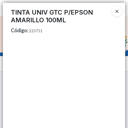
Ingresar a la Tienda
TINTA UNIV GTC P/EPSON
AMARILLO 100ML
CÓMO COMPRAR
Código
:
223751
QUIÉNES SOMOS
TIENDA MINORISTA
Menú
CONTACTO
Lista vacía