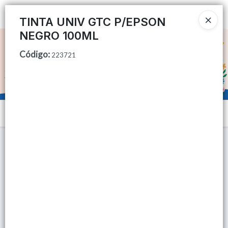
Ingresar a la Tienda
TINTA UNIV GTC P/EPSON
NEGRO 100ML
CÓMO COMPRAR
Código
:
223721
QUIÉNES SOMOS
TIENDA MINORISTA
Menú
CONTACTO
Lista vacía