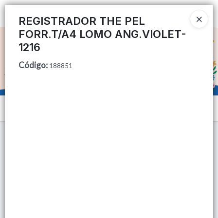
Ingresar a la Tienda
REGISTRADOR THE PEL
FORR.T/A4 LOMO ANG.VIOLET-
CÓMO COMPRAR
1216
Código
:
QUIÉNES SOMOS
188851
TIENDA MINORISTA
Menú
CONTACTO
Lista vacía