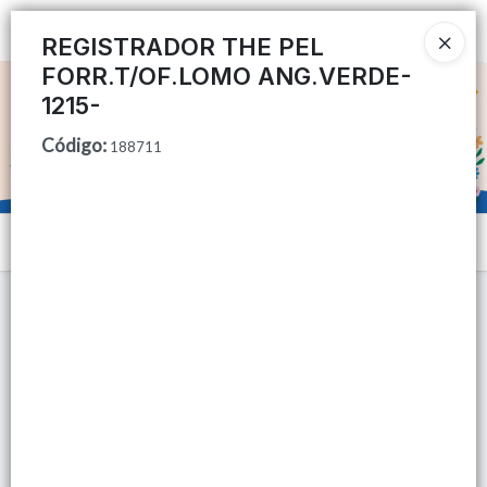
Ingresar a la Tienda
REGISTRADOR THE PEL
FORR.T/OF.LOMO ANG.VERDE-
CÓMO COMPRAR
1215-
Código
:
QUIÉNES SOMOS
188711
TIENDA MINORISTA
Menú
CONTACTO
Lista vacía