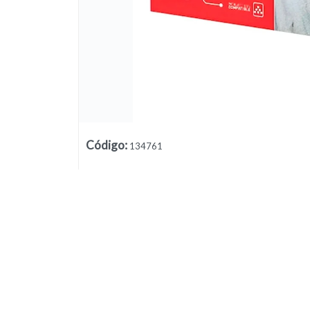
Código
:
134761
Lista vacía