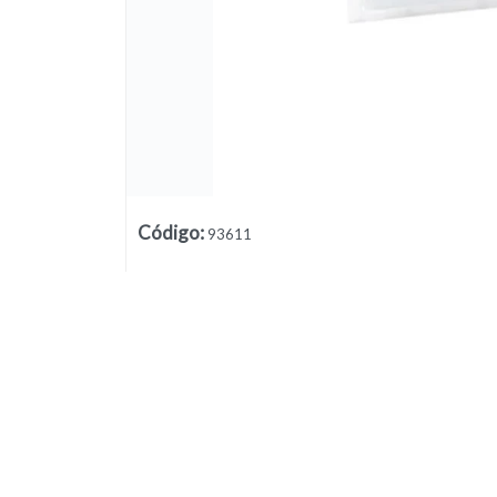
Código
:
93611
Lista vacía