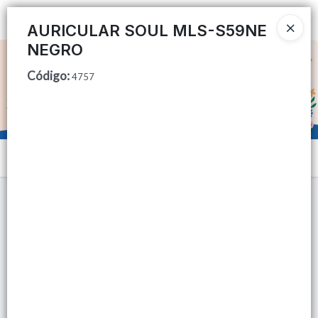
Ingresar a la Tienda
AURICULAR SOUL MLS-S59NE
NEGRO
CÓMO COMPRAR
Código
:
4757
QUIÉNES SOMOS
TIENDA MINORISTA
Menú
CONTACTO
Lista vacía