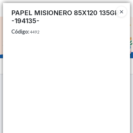
Ingresar a la Tienda
PAPEL MISIONERO 85X120 135GR
-194135-
CÓMO COMPRAR
Código
:
4492
QUIÉNES SOMOS
TIENDA MINORISTA
Menú
CONTACTO
Lista vacía