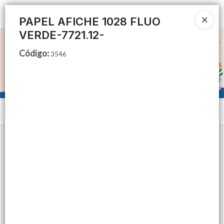
Ingresar a la Tienda
PAPEL AFICHE 1028 FLUO
VERDE-7721.12-
CÓMO COMPRAR
Código
:
3546
QUIÉNES SOMOS
TIENDA MINORISTA
Menú
CONTACTO
Lista vacía