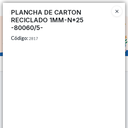
Ingresar a la Tienda
PLANCHA DE CARTON
RECICLADO 1MM-N*25
CÓMO COMPRAR
-80060/5-
Código
:
QUIÉNES SOMOS
2817
TIENDA MINORISTA
Menú
CONTACTO
Lista vacía