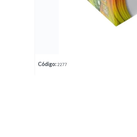
Código
:
2277
Lista vacía