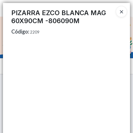
Ingresar a la Tienda
PIZARRA EZCO BLANCA MAG
60X90CM -806090M
CÓMO COMPRAR
Código
:
2209
QUIÉNES SOMOS
TIENDA MINORISTA
Menú
CONTACTO
Lista vacía