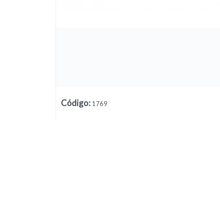
Código
:
1769
Lista vacía