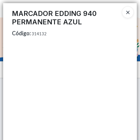
Ingresar a la Tienda
MARCADOR EDDING 940
PERMANENTE AZUL
CÓMO COMPRAR
Código
:
314132
QUIÉNES SOMOS
TIENDA MINORISTA
Menú
CONTACTO
Lista vacía