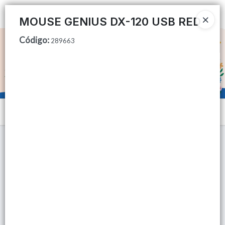
Ingresar a la Tienda
MOUSE GENIUS DX-120 USB RED
Código
:
CÓMO COMPRAR
289663
QUIÉNES SOMOS
TIENDA MINORISTA
Menú
CONTACTO
Lista vacía