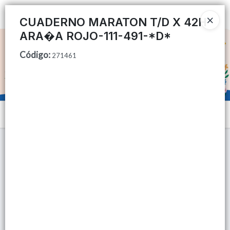
Ingresar a la Tienda
CUADERNO MARATON T/D X 42H
ARA�A ROJO-111-491-*D*
CÓMO COMPRAR
Código
:
271461
QUIÉNES SOMOS
TIENDA MINORISTA
Menú
CONTACTO
Lista vacía