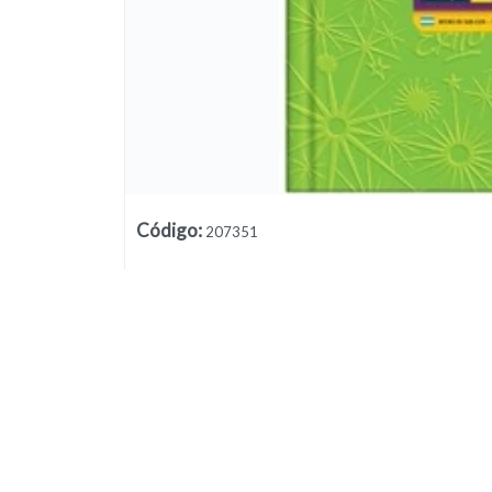
Código
:
207351
Lista vacía