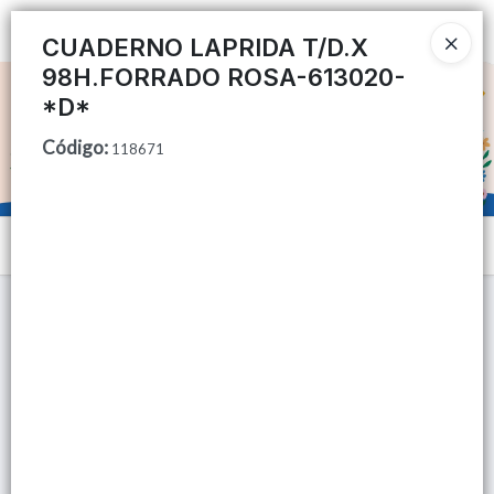
Ingresar a la Tienda
CUADERNO LAPRIDA T/D.X
98H.FORRADO ROSA-613020-
CÓMO COMPRAR
*D*
Código
:
QUIÉNES SOMOS
118671
TIENDA MINORISTA
Menú
CONTACTO
Lista vacía