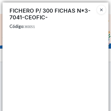
Ingresar a la Tienda
FICHERO P/ 300 FICHAS N*3-
7041-CEOFIC-
CÓMO COMPRAR
Código
:
80051
QUIÉNES SOMOS
TIENDA MINORISTA
Menú
CONTACTO
Lista vacía