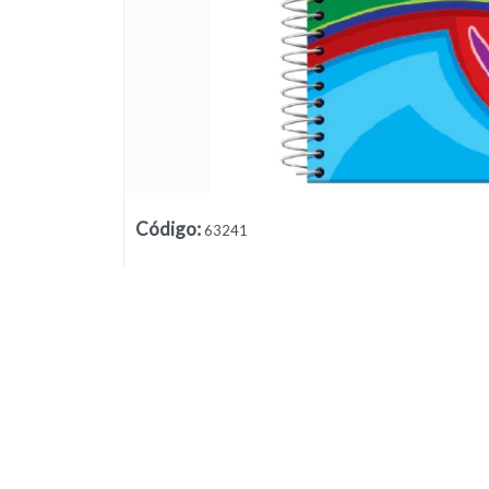
Código
:
63241
Lista vacía