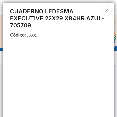
Ingresar a la Tienda
CUADERNO LEDESMA
EXECUTIVE 22X29 X84HR AZUL-
CÓMO COMPRAR
705709
Código
:
QUIÉNES SOMOS
50001
TIENDA MINORISTA
Menú
CONTACTO
Lista vacía