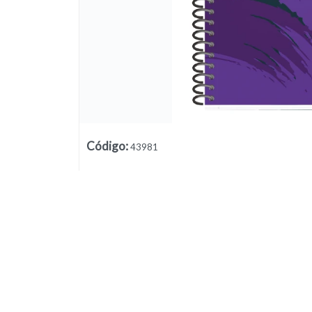
Código
:
43981
Lista vacía