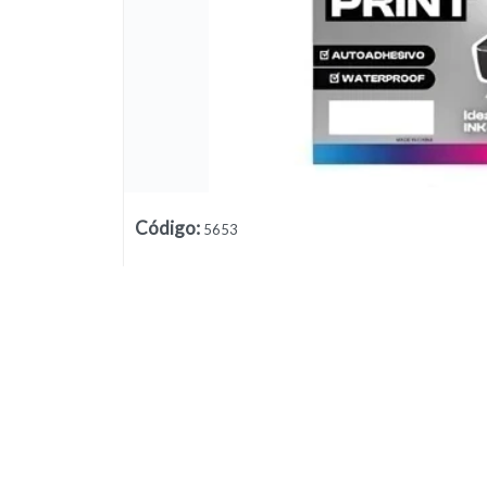
Código
:
5653
Lista vacía