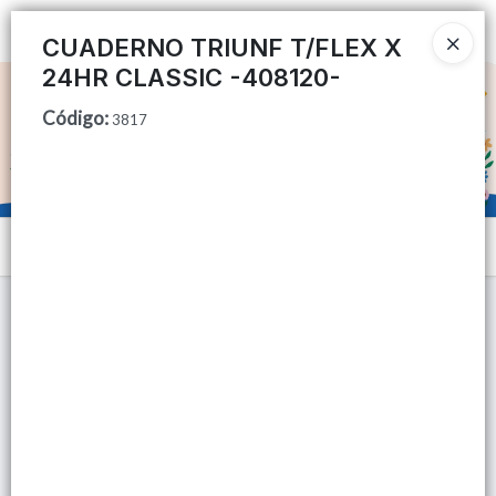
Ingresar a la Tienda
CUADERNO TRIUNF T/FLEX X
24HR CLASSIC -408120-
CÓMO COMPRAR
Código
:
3817
QUIÉNES SOMOS
TIENDA MINORISTA
Menú
CONTACTO
Lista vacía