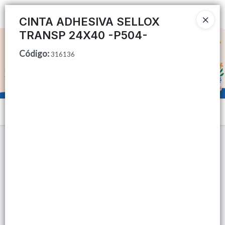
Ingresar a la Tienda
CINTA ADHESIVA SELLOX
TRANSP 24X40 -P504-
CÓMO COMPRAR
Código
:
316136
QUIÉNES SOMOS
TIENDA MINORISTA
Menú
CONTACTO
Lista vacía