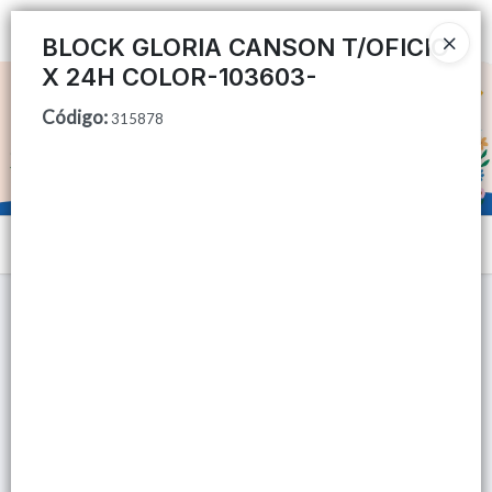
Ingresar a la Tienda
BLOCK GLORIA CANSON T/OFICIO
X 24H COLOR-103603-
CÓMO COMPRAR
Código
:
315878
QUIÉNES SOMOS
TIENDA MINORISTA
Menú
CONTACTO
Lista vacía