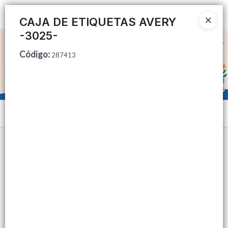
Ingresar a la Tienda
CAJA DE ETIQUETAS AVERY
-3025-
CÓMO COMPRAR
Código
:
287413
QUIÉNES SOMOS
TIENDA MINORISTA
Menú
CONTACTO
Lista vacía