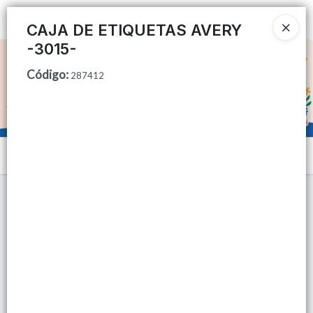
Ingresar a la Tienda
CAJA DE ETIQUETAS AVERY
-3015-
CÓMO COMPRAR
Código
:
287412
QUIÉNES SOMOS
TIENDA MINORISTA
Menú
CONTACTO
Lista vacía