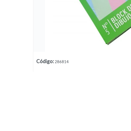
Código
:
286814
Lista vacía