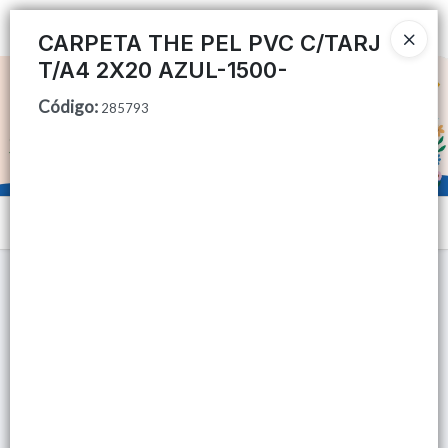
Ingresar a la Tienda
CARPETA THE PEL PVC C/TARJ
T/A4 2X20 AZUL-1500-
CÓMO COMPRAR
Código
:
285793
QUIÉNES SOMOS
TIENDA MINORISTA
Menú
CONTACTO
Lista vacía