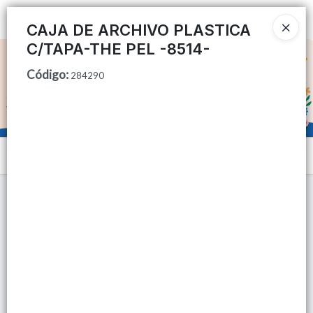
Ingresar a la Tienda
CAJA DE ARCHIVO PLASTICA
C/TAPA-THE PEL -8514-
CÓMO COMPRAR
Código
:
284290
QUIÉNES SOMOS
TIENDA MINORISTA
Menú
CONTACTO
Lista vacía