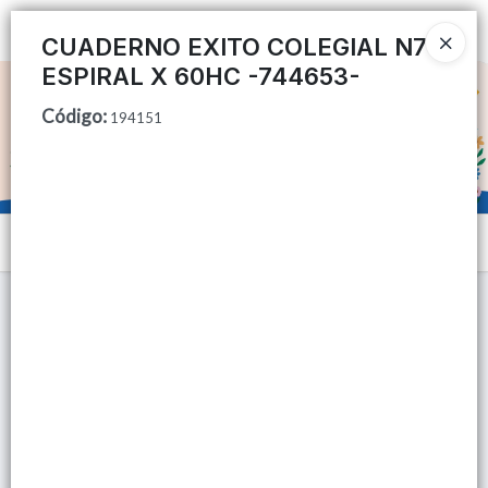
Ingresar a la Tienda
CUADERNO EXITO COLEGIAL N7
ESPIRAL X 60HC -744653-
CÓMO COMPRAR
Código
:
194151
QUIÉNES SOMOS
TIENDA MINORISTA
Menú
CONTACTO
Lista vacía