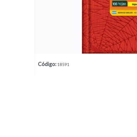
Código
:
18591
Lista vacía