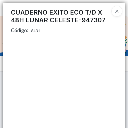
Ingresar a la Tienda
CUADERNO EXITO ECO T/D X
48H LUNAR CELESTE-947307
CÓMO COMPRAR
Código
:
18431
QUIÉNES SOMOS
TIENDA MINORISTA
Menú
CONTACTO
Lista vacía