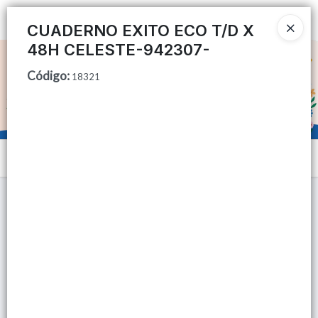
Ingresar a la Tienda
CUADERNO EXITO ECO T/D X
48H CELESTE-942307-
CÓMO COMPRAR
Código
:
18321
QUIÉNES SOMOS
TIENDA MINORISTA
Menú
CONTACTO
Lista vacía