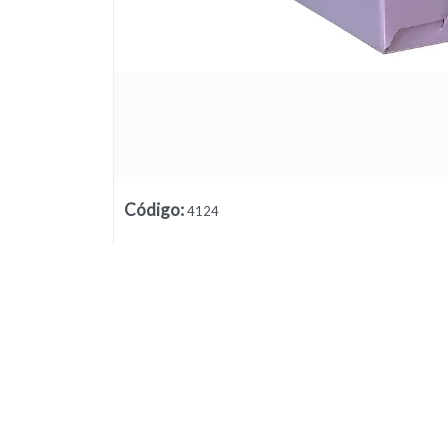
Código
:
4124
Lista vacía