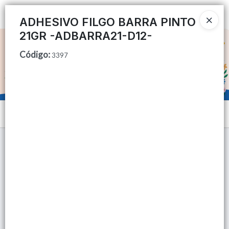
Ingresar a la Tienda
ADHESIVO FILGO BARRA PINTO
21GR -ADBARRA21-D12-
CÓMO COMPRAR
Código
:
3397
QUIÉNES SOMOS
TIENDA MINORISTA
Menú
CONTACTO
Lista vacía