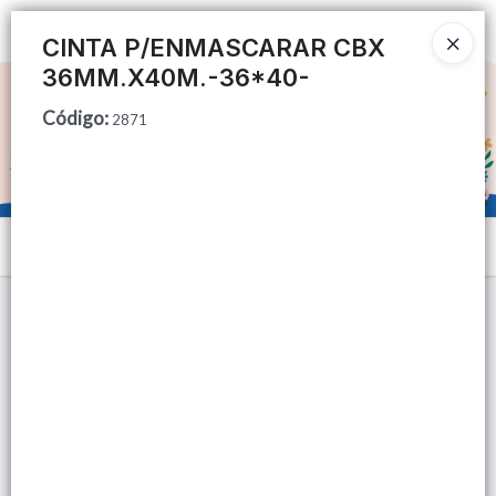
Ingresar a la Tienda
CINTA P/ENMASCARAR CBX
36MM.X40M.-36*40-
CÓMO COMPRAR
Código
:
2871
QUIÉNES SOMOS
TIENDA MINORISTA
Menú
CONTACTO
Lista vacía