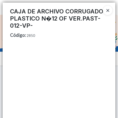
Ingresar a la Tienda
CAJA DE ARCHIVO CORRUGADO
PLASTICO N�12 OF VER.PAST-
CÓMO COMPRAR
012-VP-
Código
:
QUIÉNES SOMOS
2850
TIENDA MINORISTA
Menú
CONTACTO
Lista vacía