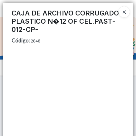
Ingresar a la Tienda
CAJA DE ARCHIVO CORRUGADO
PLASTICO N�12 OF CEL.PAST-
CÓMO COMPRAR
012-CP-
Código
:
QUIÉNES SOMOS
2848
TIENDA MINORISTA
Menú
CONTACTO
Lista vacía