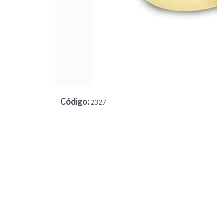
Código
:
2327
Lista vacía