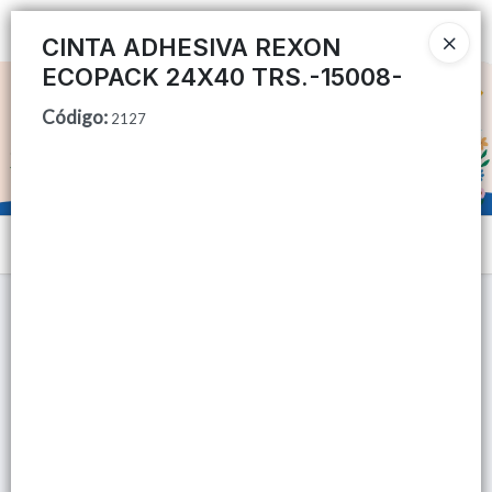
Ingresar a la Tienda
CINTA ADHESIVA REXON
ECOPACK 24X40 TRS.-15008-
CÓMO COMPRAR
Código
:
2127
QUIÉNES SOMOS
TIENDA MINORISTA
Menú
CONTACTO
Lista vacía