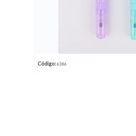
Código
:
6386
Lista vacía