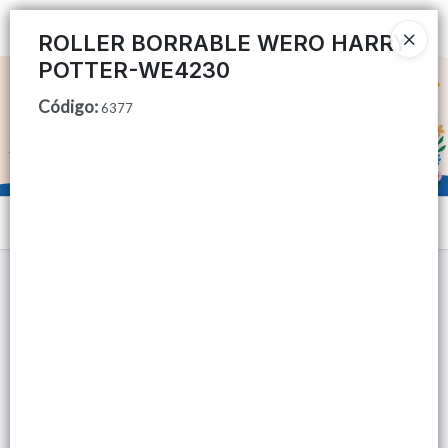
Ingresar a la Tienda
ROLLER BORRABLE WERO HARRY
POTTER-WE4230
CÓMO COMPRAR
Código
:
6377
QUIÉNES SOMOS
TIENDA MINORISTA
Menú
CONTACTO
Lista vacía