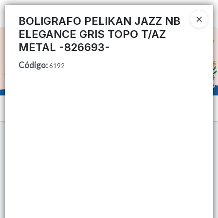
Ingresar a la Tienda
BOLIGRAFO PELIKAN JAZZ NB
ELEGANCE GRIS TOPO T/AZ
CÓMO COMPRAR
METAL -826693-
Código
:
QUIÉNES SOMOS
6192
TIENDA MINORISTA
Menú
CONTACTO
Lista vacía